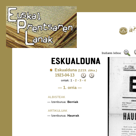
Irudiaren leihoa:
Eskualduna
(1219. zbka.)
1923
-04-13
orriak: 1 -
2
-
3
-
4
— 1. orria —
ALBISTEAK
— Izenburua:
Berriak
ARTIKULUAK
— Izenburua:
Haurrak