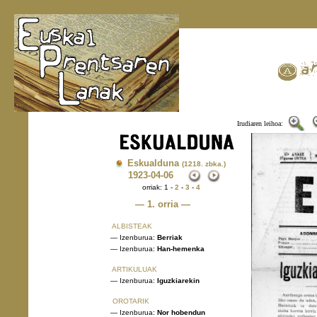
Irudiaren leihoa:
Eskualduna
(1218. zbka.)
1923
-04-06
orriak: 1 -
2
-
3
-
4
— 1. orria —
ALBISTEAK
— Izenburua:
Berriak
— Izenburua:
Han-hemenka
ARTIKULUAK
— Izenburua:
Iguzkiarekin
OROTARIK
— Izenburua:
Nor hobendun