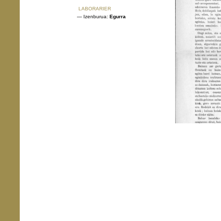
LABORARIER
— Izenburua:
Egurra