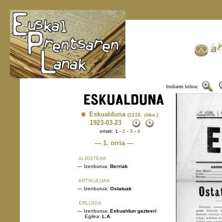
Irudiaren leihoa:
Eskualduna
(1216. zbka.)
1923
-03-23
orriak: 1 -
2
-
3
-
4
— 1. orria —
ALBISTEAK
— Izenburua:
Berriak
ARTIKULUAK
— Izenburua:
Ostatuak
ERLIJIOA
— Izenburua:
Eskualdun gazteeri
Egilea:
L.A.