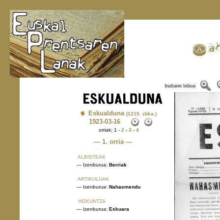
Irudiaren leihoa:
Eskualduna
(1215. zbka.)
1923
-03-16
orriak: 1 -
2
-
3
-
4
— 1. orria —
ALBISTEAK
— Izenburua:
Berriak
ARTIKULUAK
— Izenburua:
Nahasmendu
HIZKUNTZA
— Izenburua:
Eskuara