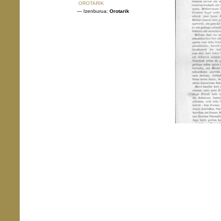
OROTARIK
— Izenburua:
Orotarik