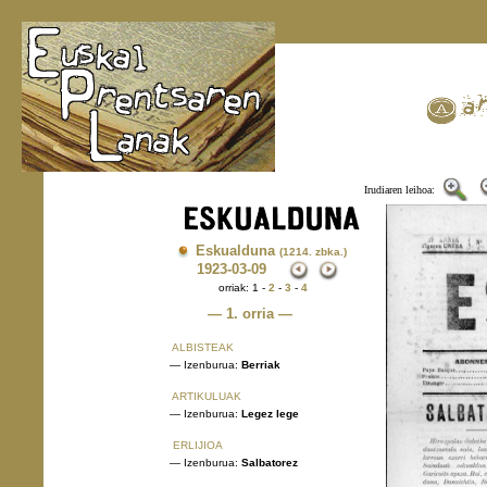
Irudiaren leihoa:
Eskualduna
(1214. zbka.)
1923
-03-09
orriak: 1 -
2
-
3
-
4
— 1. orria —
ALBISTEAK
— Izenburua:
Berriak
ARTIKULUAK
— Izenburua:
Legez lege
ERLIJIOA
— Izenburua:
Salbatorez