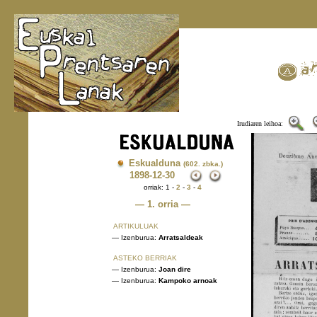
Irudiaren leihoa:
Eskualduna
(602. zbka.)
1898
-12-30
orriak: 1 -
2
-
3
-
4
— 1. orria —
ARTIKULUAK
— Izenburua:
Arratsaldeak
ASTEKO BERRIAK
— Izenburua:
Joan dire
— Izenburua:
Kampoko arnoak