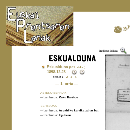
Irudiaren leihoa:
Eskualduna
(601. zbka.)
1898
-12-23
orriak: 1 -
2
-
3
-
4
— 1. orria —
ASTEKO BERRIAK
— Izenburua:
Kuku Barthou
BERTSOAK
— Izenburua:
Aspaldiko kantika zahar bat
— Izenburua:
Eguberri