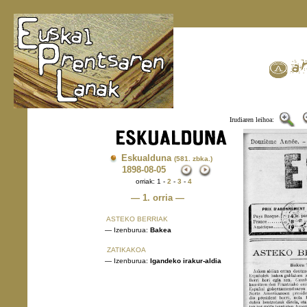
Irudiaren leihoa:
Eskualduna
(581. zbka.)
1898
-08-05
orriak: 1 -
2
-
3
-
4
— 1. orria —
ASTEKO BERRIAK
— Izenburua:
Bakea
ZATIKAKOA
— Izenburua:
Igandeko irakur-aldia