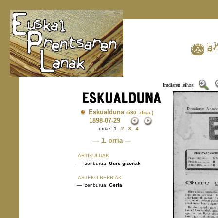
Irudiaren leihoa:
Eskualduna
(580. zbka.)
1898
-07-29
orriak: 1 -
2
-
3
-
4
— 1. orria —
ARTIKULUAK
— Izenburua:
Gure gizonak
ASTEKO BERRIAK
— Izenburua:
Gerla