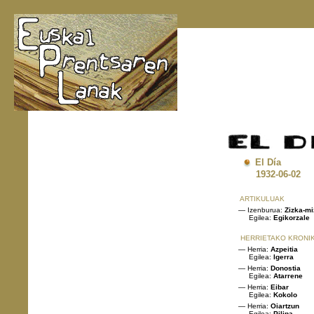
El Día
1932
-06-0
ARTIKULUAK
— Izenburua:
Zizka-mi
Egilea:
Egikorzale
HERRIETAKO KRONI
— Herria:
Azpeitia
Egilea:
Igerra
— Herria:
Donostia
Egilea:
Atarrene
— Herria:
Eibar
Egilea:
Kokolo
— Herria:
Oiartzun
Egilea:
Pilipa