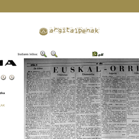
Irudiaren leihoa:
2
zka
KAK