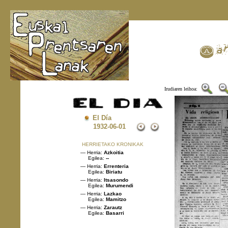
Irudiaren leihoa:
El Día
1932
-06-01
HERRIETAKO KRONIKAK
— Herria:
Azkoitia
Egilea:
--
— Herria:
Errenteria
Egilea:
Biriatu
— Herria:
Itsasondo
Egilea:
Murumendi
— Herria:
Lazkao
Egilea:
Mamitzo
— Herria:
Zarautz
Egilea:
Basarri