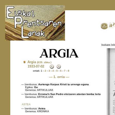
Irudiaren lei
Argia
(639. zbka.)
1933
-07-02
orriak: 1 -
2
-
3
-
4
-
5
-
6
-
7
-
8
— 1. orria —
— Izenburua:
Aurtengo Korpus Kristi ta urrengo eguna
Egilea:
Ga
Generoa: ARTIKULUAK
— Izenburua:
Erroma'n San Pedro eleizaren ateetan bonba lertu
Generoa: ARTIKULUAK
ASTEA
— Izenburua:
Astea
Generoa: KRONIKA