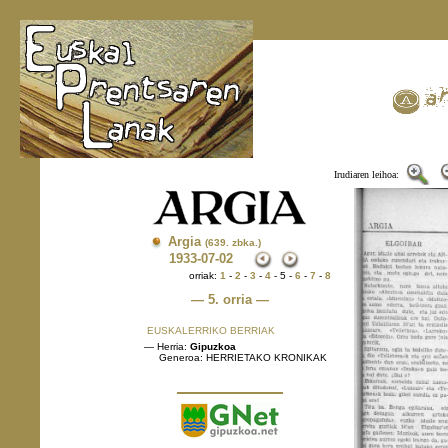
Irudiaren leihoa:
Argia
(639. zbka.)
1933
-07-02
orriak:
1
-
2
-
3
-
4
- 5 -
6
-
7
-
8
— 5. orria —
EUSKALERRIKO BERRIAK
— Herria:
Gipuzkoa
Generoa: HERRIETAKO KRONIKAK