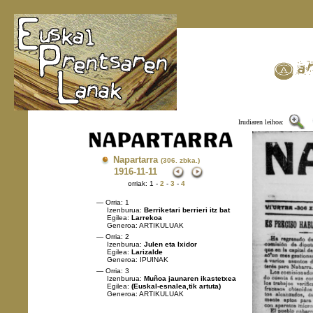
Irudiaren leihoa:
Napartarra
(306. zbka.)
1916
-11-11
orriak: 1 -
2
-
3
-
4
— Orria: 1
Izenburua:
Berriketari berrieri itz bat
Egilea:
Larrekoa
Generoa: ARTIKULUAK
— Orria: 2
Izenburua:
Julen eta Ixidor
Egilea:
Larizalde
Generoa: IPUINAK
— Orria: 3
Izenburua:
Muñoa jaunaren ikastetxea
Egilea:
(Euskal-esnalea,tik artuta)
Generoa: ARTIKULUAK