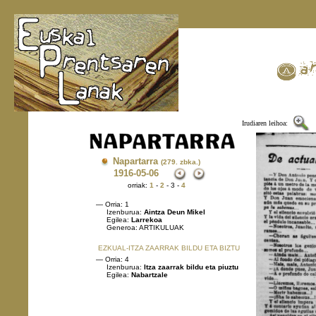
Irudiaren leihoa:
Napartarra
(279. zbka.)
1916
-05-06
orriak:
1
-
2
- 3 -
4
— Orria: 1
Izenburua:
Aintza Deun Mikel
Egilea:
Larrekoa
Generoa: ARTIKULUAK
EZKUAL-ITZA ZAARRAK BILDU ETA BIZTU
— Orria: 4
Izenburua:
Itza zaarrak bildu eta piuztu
Egilea:
Nabartzale