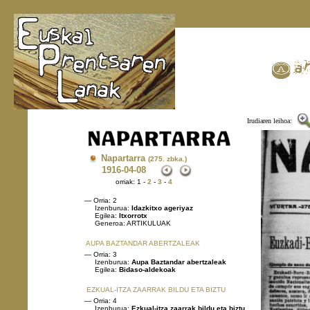
Irudiaren leihoa:
Napartarra
(275. zbka.)
1916
-04-08
orriak: 1 -
2
-
3
-
4
— Orria: 2
Izenburua:
Idazkitxo ageriyaz
Egilea:
Itxorrotx
Generoa: ARTIKULUAK
AUPA BAZTANDAR ABERTZALEAK
— Orria: 3
Izenburua:
Aupa Baztandar abertzaleak
Egilea:
Bidaso-aldekoak
EZKUAL-ITZA ZAARRAK BILDU ETA BIZTU
— Orria: 4
Izenburua:
Ezkual-itza zaarrak bildu eta biztu