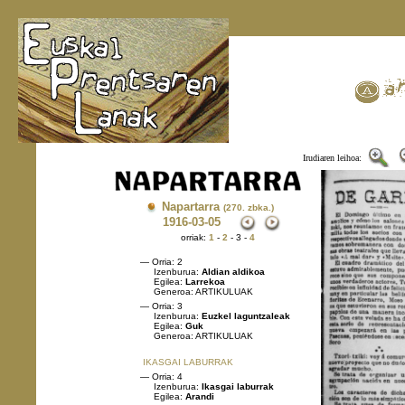
Irudiaren leihoa:
Napartarra
(270. zbka.)
1916
-03-05
orriak:
1
-
2
- 3 -
4
— Orria: 2
Izenburua:
Aldian aldikoa
Egilea:
Larrekoa
Generoa: ARTIKULUAK
— Orria: 3
Izenburua:
Euzkel laguntzaleak
Egilea:
Guk
Generoa: ARTIKULUAK
IKASGAI LABURRAK
— Orria: 4
Izenburua:
Ikasgai laburrak
Egilea:
Arandi