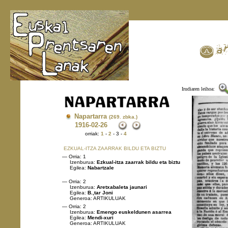
Irudiaren leihoa:
Napartarra
(269. zbka.)
1916
-02-26
orriak:
1
-
2
- 3 -
4
EZKUAL-ITZA ZAARRAK BILDU ETA BIZTU
— Orria: 1
Izenburua:
Ezkual-itza zaarrak bildu eta biztu
Egilea:
Nabartzale
— Orria: 2
Izenburua:
Aretxabaleta jaunari
Egilea:
B.,tar Joni
Generoa: ARTIKULUAK
— Orria: 2
Izenburua:
Emengo euskeldunen asarrea
Egilea:
Mendi-xuri
Generoa: ARTIKULUAK