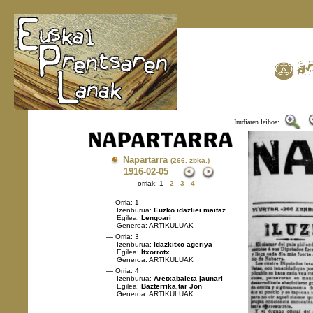
Irudiaren leihoa:
Napartarra
(266. zbka.)
1916
-02-05
orriak: 1 -
2
-
3
-
4
— Orria: 1
Izenburua:
Euzko idazliei maitaz
Egilea:
Lengoari
Generoa: ARTIKULUAK
— Orria: 3
Izenburua:
Idazkitxo ageriya
Egilea:
Itxorrotx
Generoa: ARTIKULUAK
— Orria: 4
Izenburua:
Aretxabaleta jaunari
Egilea:
Bazterrika,tar Jon
Generoa: ARTIKULUAK