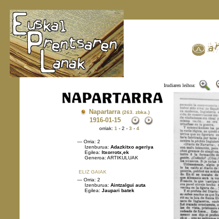
Irudiaren leihoa:
Napartarra
(263. zbka.)
1916
-01-15
orriak:
1
- 2 -
3
-
4
— Orria: 2
Izenburua:
Adazkitxo ageriya
Egilea:
Itxorrotx,ek
Generoa: ARTIKULUAK
ELIZ GAIAK
— Orria: 2
Izenburua:
Aintzalgui auta
Egilea:
Jaupari batek