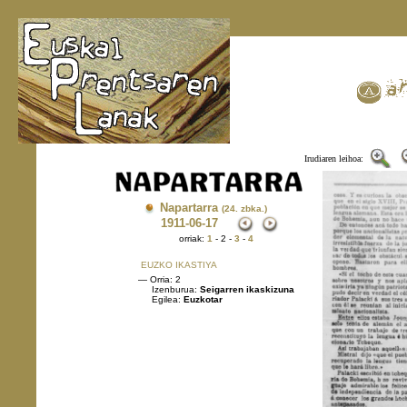
Irudiaren leihoa:
Napartarra
(24. zbka.)
1911
-06-17
orriak:
1
- 2 -
3
-
4
EUZKO IKASTIYA
— Orria: 2
Izenburua:
Seigarren ikaskizuna
Egilea:
Euzkotar