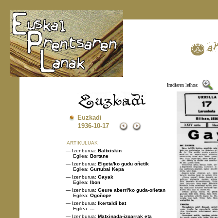
Irudiaren leihoa:
Euzkadi
1936
-10-17
ARTIKULUAK
— Izenburua:
Baltxiskin
Egilea:
Bortane
— Izenburua:
Elgeta'ko gudu oñetik
Egilea:
Gurtubai Kepa
— Izenburua:
Gayak
Egilea:
Ibon
— Izenburua:
Geure aberri'ko guda-oñetan
Egilea:
Ogoñope
— Izenburua:
Ikertaldi bat
Egilea:
---
— Izenburua:
Matxinada-izparrak eta