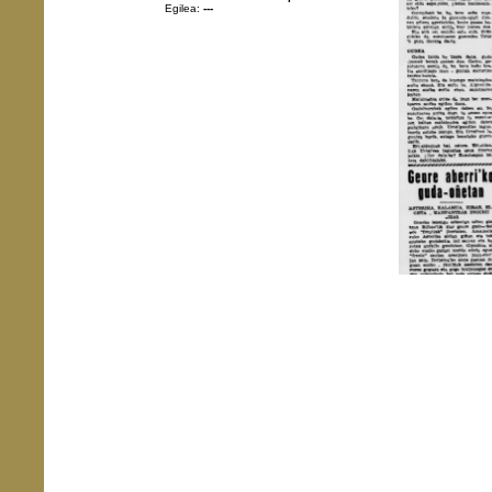
Egilea:
---