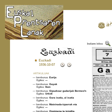
Irudiaren leihoa:
Euzkadi
1936
-10-07
ARTIKULUAK
— Izenburua:
Eurija
Egilea:
---
— Izenburua:
Gayak
Egilea:
Ibon
— Izenburua:
Gipuzkoar gudarijak Bermeo'n
Egilea:
Urkidi
— Izenburua:
Gura ixatia, al ixatia
Egilea:
---
— Izenburua:
Matxinada-izparrak eta
Egilea:
---
— Izenburua:
Onoimena ta txindija