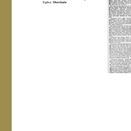
Egilea:
Okertzale