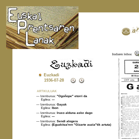
Irudiaren leihoa:
Euzkadi
1936
-07-28
ARTIKULUAK
— Izenburua:
"Ogoñope" etorri da
Egilea:
---
— Izenburua:
Gayak
Egilea:
Ibon
— Izenburua:
Iruxo alduna aske dago
Egilea:
---
— Izenburua:
Sendi alogera
Egilea:
(Eguzkitza'ren "Gizarte auzia"tik artuta)