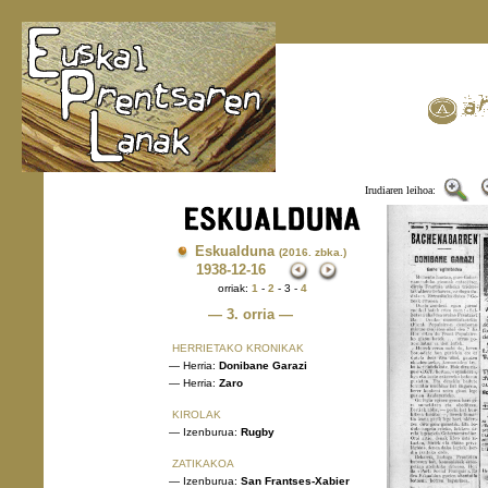
Irudiaren leihoa:
Eskualduna
(2016. zbka.)
1938
-12-16
orriak:
1
-
2
- 3 -
4
— 3. orria —
HERRIETAKO KRONIKAK
— Herria:
Donibane Garazi
— Herria:
Zaro
KIROLAK
— Izenburua:
Rugby
ZATIKAKOA
— Izenburua:
San Frantses-Xabier