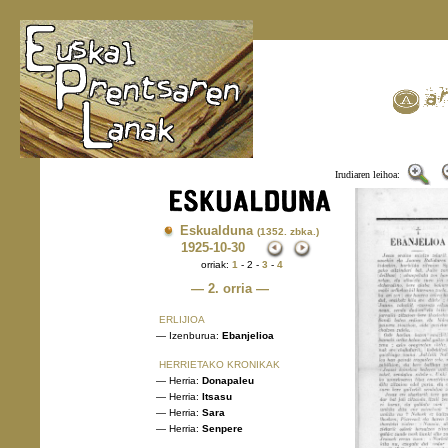
Irudiaren leihoa:
Eskualduna
(1352. zbka.)
1925
-10-30
orriak:
1
- 2 -
3
-
4
— 2. orria —
ERLIJIOA
— Izenburua:
Ebanjelioa
HERRIETAKO KRONIKAK
— Herria:
Donapaleu
— Herria:
Itsasu
— Herria:
Sara
— Herria:
Senpere