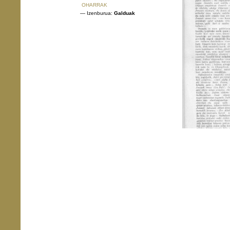
OHARRAK
— Izenburua:
Galduak