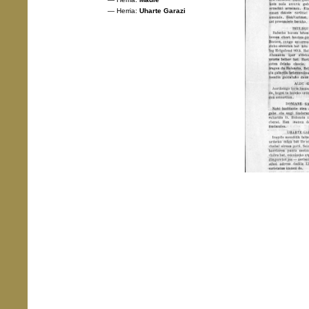
— Herria:
Uharte Garazi