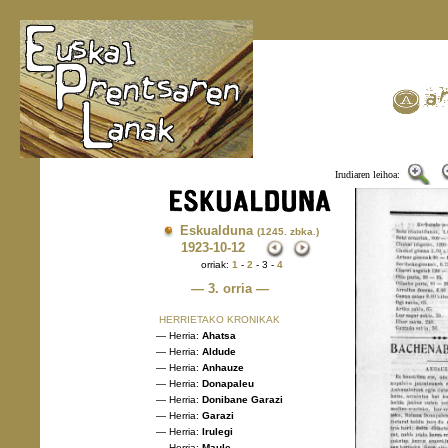
Irudiaren leihoa:
Eskualduna
(1245. zbka.)
1923
-10-12
orriak:
1
-
2
- 3 -
4
— 3. orria —
HERRIETAKO KRONIKAK
— Herria:
Ahatsa
— Herria:
Aldude
— Herria:
Anhauze
— Herria:
Donapaleu
— Herria:
Donibane Garazi
— Herria:
Garazi
— Herria:
Irulegi
— Herria:
Maule