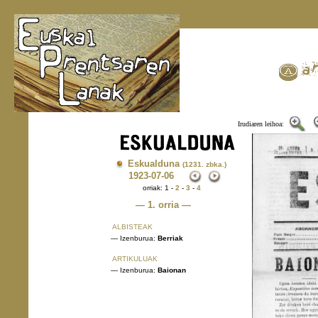
Irudiaren leihoa:
Eskualduna
(1231. zbka.)
1923
-07-06
orriak: 1 -
2
-
3
-
4
— 1. orria —
ALBISTEAK
— Izenburua:
Berriak
ARTIKULUAK
— Izenburua:
Baionan