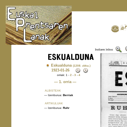
Irudiaren leihoa:
Eskualduna
(1208. zbka.)
1923
-01-26
orriak: 1 -
2
-
3
-
4
— 1. orria —
ALBISTEAK
— Izenburua:
Berriak
ARTIKULUAK
— Izenburua:
Ruhr