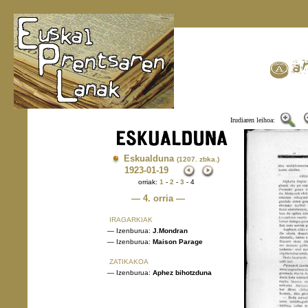
Irudiaren leihoa:
Eskualduna
(1207. zbka.)
1923
-01-19
orriak:
1
-
2
-
3
- 4
— 4. orria —
IRAGARKIAK
— Izenburua:
J.Mondran
— Izenburua:
Maison Parage
ZATIKAKOA
— Izenburua:
Aphez bihotzduna