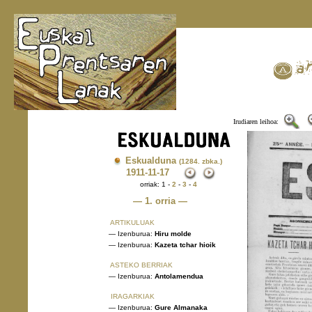
Irudiaren leihoa:
Eskualduna
(1284. zbka.)
1911
-11-17
orriak: 1 -
2
-
3
-
4
— 1. orria —
ARTIKULUAK
— Izenburua:
Hiru molde
— Izenburua:
Kazeta tchar hioik
ASTEKO BERRIAK
— Izenburua:
Antolamendua
IRAGARKIAK
— Izenburua:
Gure Almanaka