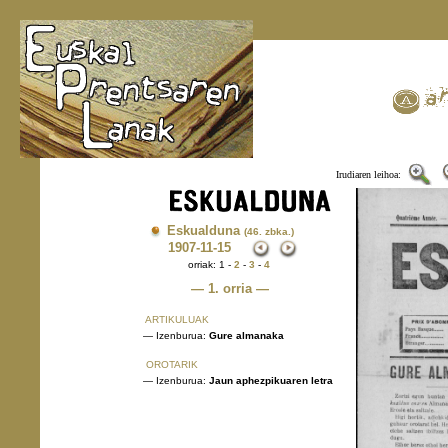
Irudiaren leihoa:
Eskualduna
(46. zbka.)
1907
-11-15
orriak: 1 -
2
-
3
-
4
— 1. orria —
ARTIKULUAK
— Izenburua:
Gure almanaka
OROTARIK
— Izenburua:
Jaun aphezpikuaren letra