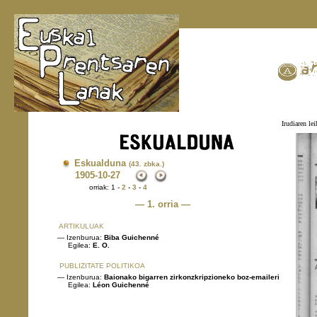
Irudiaren lei
Eskualduna
(43. zbka.)
1905
-10-27
orriak: 1 -
2
-
3
-
4
— 1. orria —
ARTIKULUAK
— Izenburua:
Biba Guichenné
Egilea:
E. O.
PUBLIZITATE POLITIKOA
— Izenburua:
Baionako bigarren zirkonzkripzioneko boz-emaileri
Egilea:
Léon Guichenné