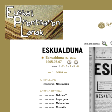
Irudiaren leihoa:
Eskualduna
(27. zbka.)
1905
-07-07
orriak: 1 -
2
-
3
-
4
-
5
-
6
— 1. orria —
ARTIKULUAK
— Izenburua:
Neskatoak
ASTEKO BERRIAK
— Izenburua:
Bakhea?
— Izenburua:
Lege geia
— Izenburua:
Mehatchua
— Izenburua:
Rusiatik