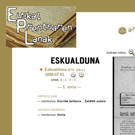
Irudiaren leihoa:
Eskualduna
(576. zbka.)
1898
-07-01
orriak: 1 -
2
-
3
-
4
— 1. orria —
ARTIKULUAK
— Izenburua:
Gorritik beltzera... Zalditik astora
ASTEKO BERRIAK
— Izenburua:
Gerla