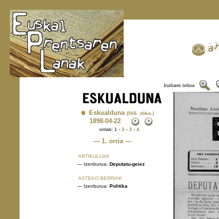
Irudiaren leihoa:
Eskualduna
(566. zbka.)
1898
-04-22
orriak: 1 -
2
-
3
-
4
— 1. orria —
ARTIKULUAK
— Izenburua:
Deputatu-geiez
ASTEKO BERRIAK
— Izenburua:
Politika