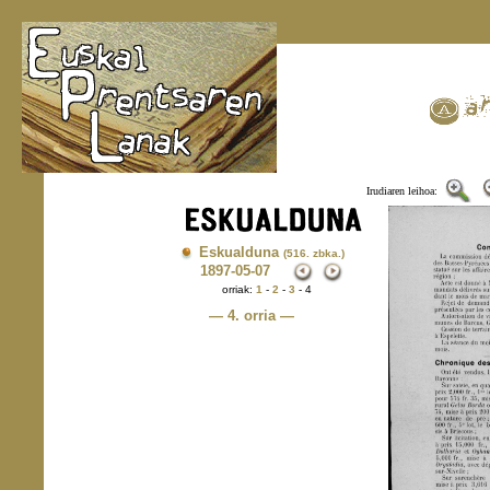
Irudiaren leihoa:
Eskualduna
(516. zbka.)
1897
-05-07
orriak:
1
-
2
-
3
- 4
— 4. orria —