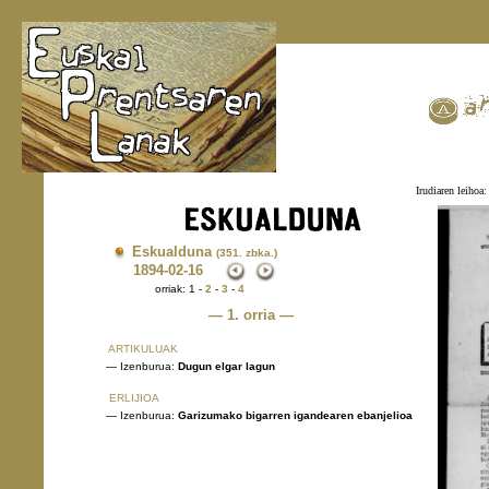
Irudiaren leihoa:
Eskualduna
(351. zbka.)
1894
-02-16
orriak: 1 -
2
-
3
-
4
— 1. orria —
ARTIKULUAK
— Izenburua:
Dugun elgar lagun
ERLIJIOA
— Izenburua:
Garizumako bigarren igandearen ebanjelioa