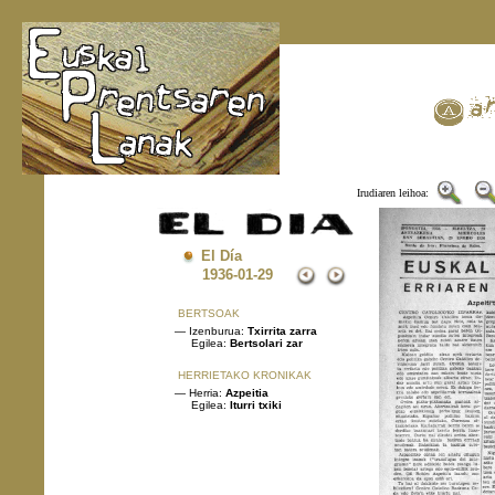
Irudiaren leihoa:
El Día
1936
-01-29
BERTSOAK
— Izenburua:
Txirrita zarra
Egilea:
Bertsolari zar
HERRIETAKO KRONIKAK
— Herria:
Azpeitia
Egilea:
Iturri txiki