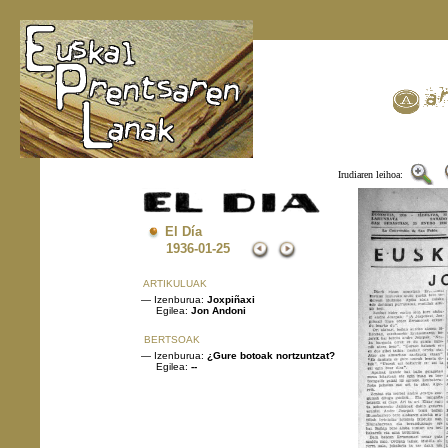
Irudiaren leihoa:
El Día
1936
-01-25
ARTIKULUAK
— Izenburua:
Joxpiñaxi
Egilea:
Jon Andoni
BERTSOAK
— Izenburua:
¿Gure botoak nortzuntzat?
Egilea:
--