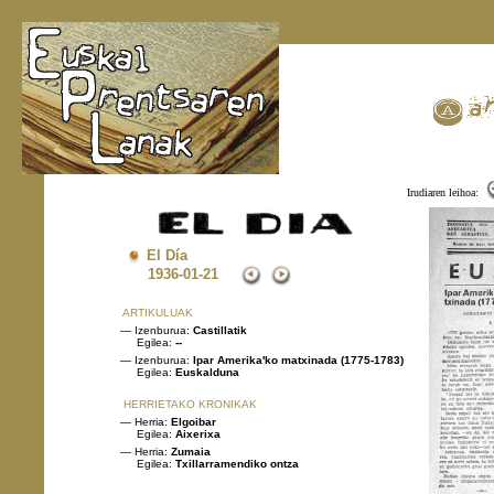
Irudiaren leihoa:
El Día
1936
-01-21
ARTIKULUAK
— Izenburua:
Castillatik
Egilea:
--
— Izenburua:
Ipar Amerika'ko matxinada (1775-1783)
Egilea:
Euskalduna
HERRIETAKO KRONIKAK
— Herria:
Elgoibar
Egilea:
Aixerixa
— Herria:
Zumaia
Egilea:
Txillarramendiko ontza