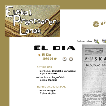
Irudiaren leihoa:
El Día
1936
-01-04
ARTIKULUAK
— Izenburua:
Bildutako Sartatxoak
Egilea:
Basarri
— Izenburua:
Logroño'tik
Egilea:
Mañaka
HERRIETAKO KRONIKAK
— Herria:
Bergara
Egilea:
Argiñe