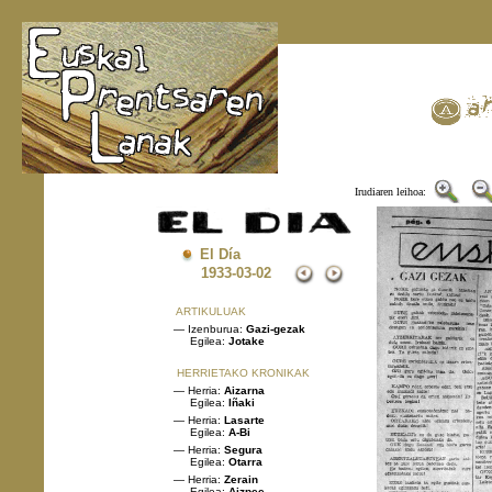
Irudiaren leihoa:
El Día
1933
-03-02
ARTIKULUAK
— Izenburua:
Gazi-gezak
Egilea:
Jotake
HERRIETAKO KRONIKAK
— Herria:
Aizarna
Egilea:
Iñaki
— Herria:
Lasarte
Egilea:
A-Bi
— Herria:
Segura
Egilea:
Otarra
— Herria:
Zerain
Egilea:
Aizpee