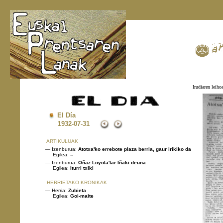
Irudiaren leiho
El Día
1932
-07-31
ARTIKULUAK
— Izenburua:
Atotxa'ko errebote plaza berria, gaur irikiko da
Egilea:
--
— Izenburua:
Oñaz Loyola'tar Iñaki deuna
Egilea:
Iturri txiki
HERRIETAKO KRONIKAK
— Herria:
Zubieta
Egilea:
Goi-maite