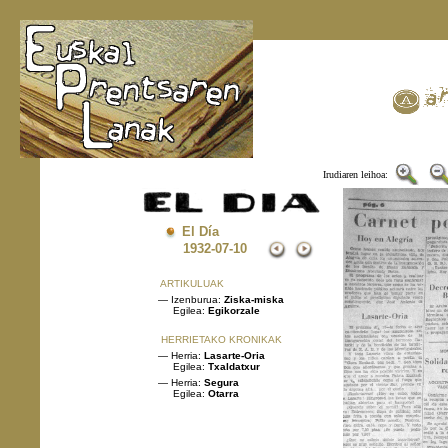
Irudiaren leihoa:
El Día
1932
-07-10
ARTIKULUAK
— Izenburua:
Ziska-miska
Egilea:
Egikorzale
HERRIETAKO KRONIKAK
— Herria:
Lasarte-Oria
Egilea:
Txaldatxur
— Herria:
Segura
Egilea:
Otarra