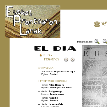
Irudiaren leihoa:
El Día
1932
-07-05
ARTIKULUAK
— Izenburua:
Segura'tarrak agur
Egilea:
Gudari
HERRIETAKO KRONIKAK
— Herria:
Altza-Herrera
Egilea:
Mendigoizale Eutsi
— Herria:
Astigarraga
Egilea:
Txadonzaya
— Herria:
Azpeitia
Egilea:
Beatrix
— Herria:
Lasarte-Oria
Egilea:
Bazkide