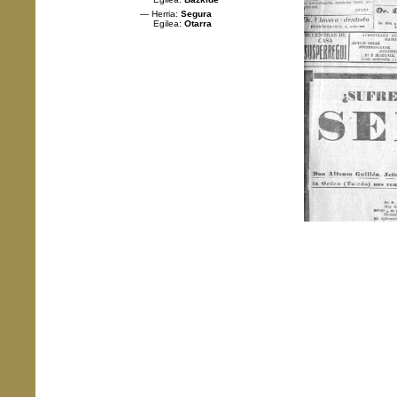
— Herria:
Segura
Egilea:
Otarra