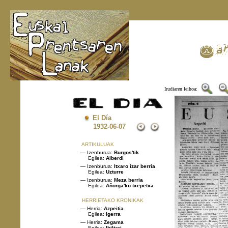
Irudiaren leihoa:
El Día
1932
-06-07
ARTIKULUAK
— Izenburua:
Burgos'tik
Egilea:
Alberdi
— Izenburua:
Itxaro izar berria
Egilea:
Uzturre
— Izenburua:
Meza berria
Egilea:
Añorga'ko txepetxa
HERRIETAKO KRONIKAK
— Herria:
Azpeitia
Egilea:
Igerra
— Herria:
Zegama
Egilea:
Ibiltari