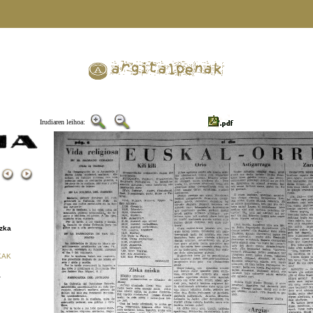
Irudiaren leihoa:
4
zka
KAK
a