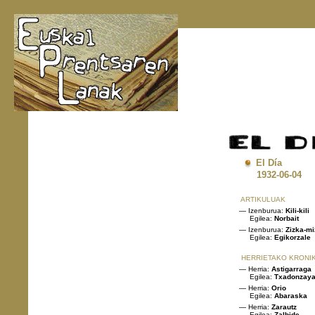
El Día
1932
-06-0
ARTIKULUAK
— Izenburua:
Kili-kili
Egilea:
Norbait
— Izenburua:
Zizka-mi
Egilea:
Egikorzale
HERRIETAKO KRONI
— Herria:
Astigarraga
Egilea:
Txadonzay
— Herria:
Orio
Egilea:
Abaraska
— Herria:
Zarautz
Egilea:
Zalbide