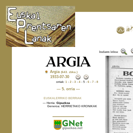
Irudiaren leihoa:
Argia
(643. zbka.)
1933
-07-30
orriak:
1
-
2
-
3
-
4
- 5 -
6
-
7
-
8
— 5. orria —
EUSKALERRIKO BERRIAK
— Herria:
Gipuzkoa
Generoa: HERRIETAKO KRONIKAK