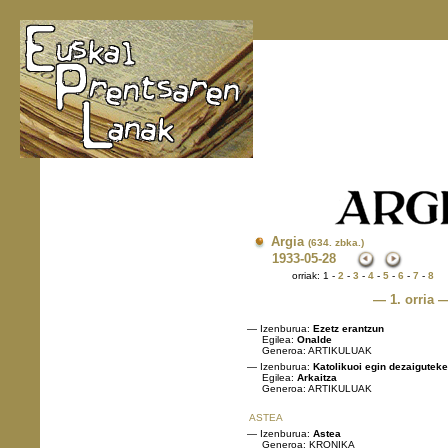
Argia
(634. zbka.)
1933
-05-28
orriak: 1 -
2
-
3
-
4
-
5
-
6
-
7
-
8
— 1. orria 
— Izenburua:
Ezetz erantzun
Egilea:
Onalde
Generoa: ARTIKULUAK
— Izenburua:
Katolikuoi egin dezaiguteke
Egilea:
Arkaitza
Generoa: ARTIKULUAK
ASTEA
— Izenburua:
Astea
Generoa: KRONIKA