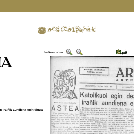
Irudiaren leihoa:
—
n iraiñik aundiena egin digute